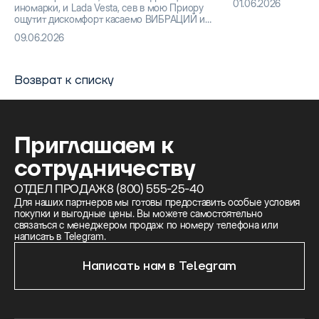
01.06.2026
иномарки, и Lada Vesta, сев в мою Приору
подшипником ком
ощутит дискомфорт касаемо ВИБРАЦИЙ и
раздражающих шумов относительно ВСЕГО
09.06.2026
и ВСЯ! (Обратная сторона жесткости и
управляемости)
Возврат к списку
Приглашаем к
сотрудничеству
ОТДЕЛ ПРОДАЖ
8 (800) 555-25-40
Для наших партнеров мы готовы предоставить особые условия
покупки и выгодные цены. Вы можете самостоятельно
связаться с менеджером продаж по номеру телефона или
написать в Telegram.
Написать нам в Telegram