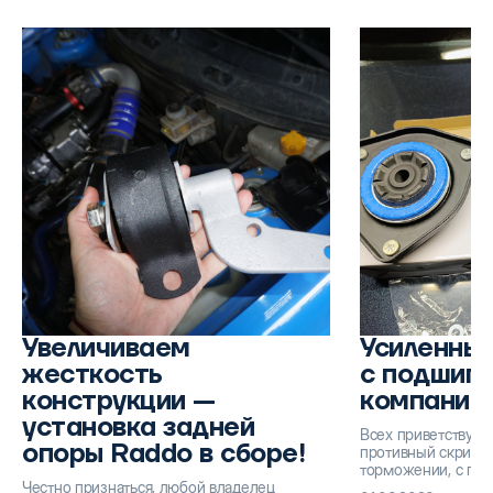
Увеличиваем
Усиленные
жесткость
с подшип
конструкции —
компании
установка задней
Всех приветствую!
опоры Raddo в сборе!
противный скрип в
торможении, с пра
Честно признаться, любой владелец
приобрел усиленн