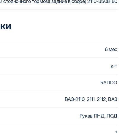
12 стояночного тормоза задние в сборе)
2110-3508180
ики
6 мес
к-т
RADDO
ВАЗ-2110, 2111, 2112, ВАЗ
Рукав ПНД, ПСД
1