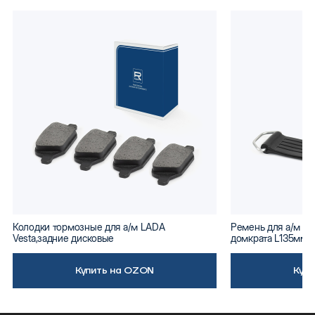
Колодки тормозные для а/м LADA
Ремень для а/м ВА
Vesta,задние дисковые
домкрата L135мм
Купить на OZON
Куп