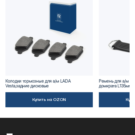
Колодки тормозные для а/м LADA
Ремень для а/м ВА
Vesta,задние дисковые
домкрата L135мм
Купить на OZON
Куп