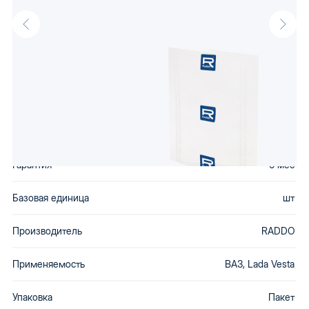
(Рычаг для а/м LADA Vesta подвески передней
8450006733
левый)
Характеристики
Гарантия
6 мес
Базовая единица
шт
Производитель
RADDO
Применяемость
ВАЗ, Lada Vesta
Упаковка
Пакет