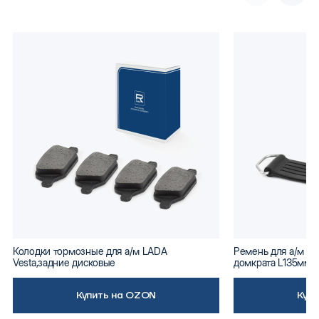
Колодки тормозные для а/м LADA
Ремень для а/м ВА
Vesta,задние дисковые
домкрата L135мм
Купить на OZON
Куп