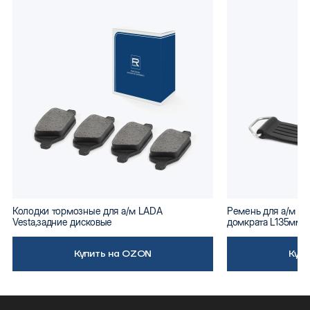
Колодки тормозные для а/м LADA
Ремень для а/м ВА
Vesta,задние дисковые
домкрата L135мм
Купить на OZON
Куп