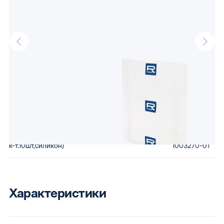
Прокладки для а/м ВАЗ-2108 клапанной крышки к-т.10шт,силикон
от производителя Raddo, известного своими доступными
автокомпонентами. Низкая стоимость сохраняется за счет
использования бюджетного сырья и вторичной переработки
бракованной продукции. Купив автозапчасти Raddo, Вы
получаете детали, которые будут по карману любому.
Артикулы производителя
(Прокладки для а/м ВАЗ-2108 клапанной крышки
2108-
к-т.10шт,силикон)
1003270-01
Характеристики