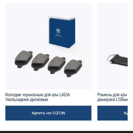
Колодки тормозные для а/м LADA
Ремень для а/м ВА
Vesta,задние дисковые
домкрата L135мм
Купить на OZON
Куп