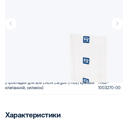
Прокладки для а/м LADA Largus (11182) крышки
клапанной,силикон 10шт от производителя Raddo, известного
своими доступными автокомпонентами. Низкая стоимость
сохраняется за счет использования бюджетного сырья и
вторичной переработки бракованной продукции. Купив
автозапчасти Raddo, Вы получаете детали, которые будут по
карману любому.
Артикулы производителя
(Прокладки для а/м LADA Largus (11182) крышки
11182-
клапанной, силикон)
1003270-00
Характеристики