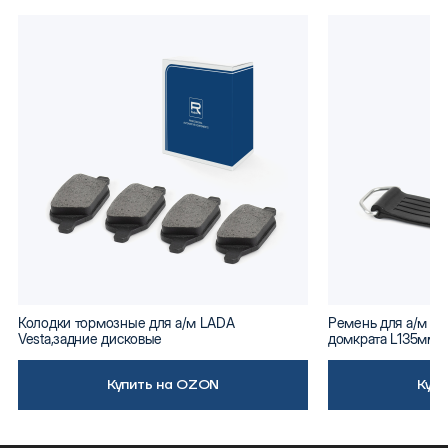
Колодки тормозные для а/м LADA
Ремень для а/м ВА
Vesta,задние дисковые
домкрата L135мм
Купить на OZON
Куп