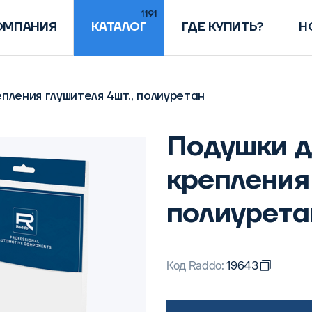
1191
ОМПАНИЯ
КАТАЛОГ
ГДЕ КУПИТЬ?
Н
епления глушителя 4шт., полиуретан
Подушки д
крепления 
полиурета
Код Raddo:
19643