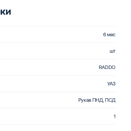
ики
6 мес
шт
RADDO
УАЗ
Рукав ПНД, ПСД
1