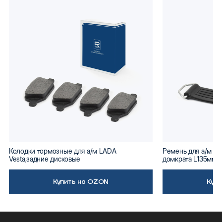
Колодки тормозные для а/м LADA
Ремень для а/м ВА
Vesta,задние дисковые
домкрата L135мм
Купить на OZON
Куп