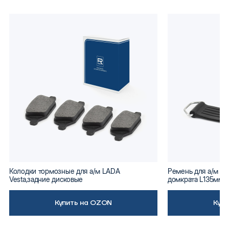
Колодки тормозные для а/м LADA
Ремень для а/м ВА
Vesta,задние дисковые
домкрата L135мм
Купить на OZON
Куп