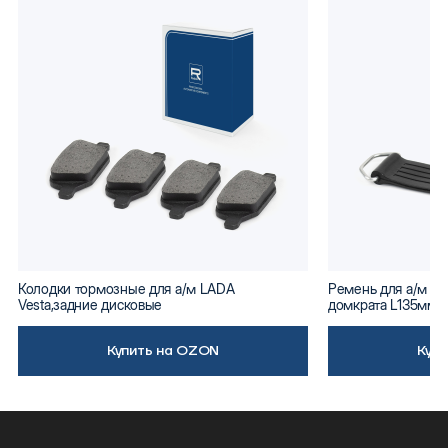
Колодки тормозные для а/м LADA
Ремень для а/м ВА
Vesta,задние дисковые
домкрата L135мм
Купить на OZON
Куп