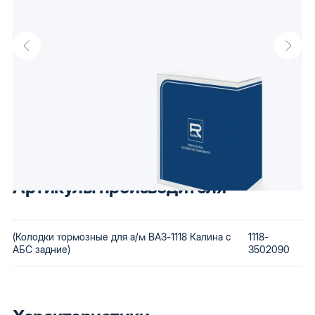
Описание
Колодки тормозные для а/м ВАЗ-1118 Калина с АБС задние от
производителя Raddo, известного своими доступными
автокомпонентами. Низкая стоимость сохраняется за счет
использования бюджетного сырья и вторичной переработки
бракованной продукции. Купив автозапчасти Raddo, Вы
получаете детали, которые будут по карману любому.
Артикулы производителя
(Колодки тормозные для а/м ВАЗ-1118 Калина с
1118-
АБС задние)
3502090