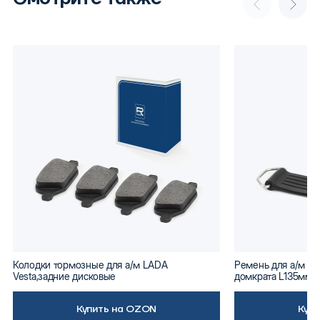
Колодки тормозные для а/м LADA
Ремень для а/м ВА
Vesta,задние дисковые
домкрата L135мм
Купить на OZON
Куп