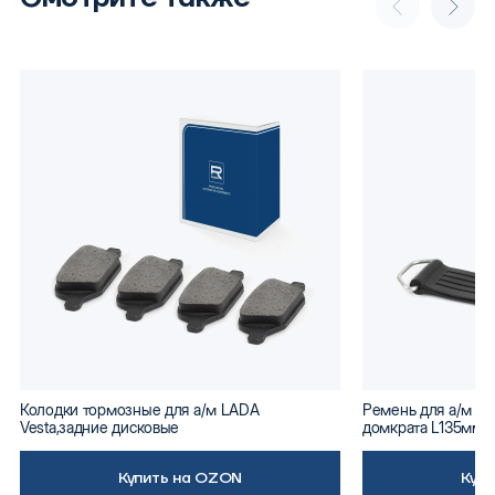
Колодки тормозные для а/м LADA
Ремень для а/м ВА
Vesta,задние дисковые
домкрата L135мм
Купить на OZON
Куп