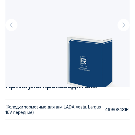
Описание
Колодки тормозные для а/м LADA Vesta, Largus 16V передние от
производителя Raddo, известного своими доступными
автокомпонентами. Низкая стоимость сохраняется за счет
использования бюджетного сырья и вторичной переработки
бракованной продукции. Купив автозапчасти Raddo, Вы
получаете детали, которые будут по карману любому.
Артикулы производителя
(Колодки тормозные для а/м LADA Vesta, Largus
410608481R
16V передние)