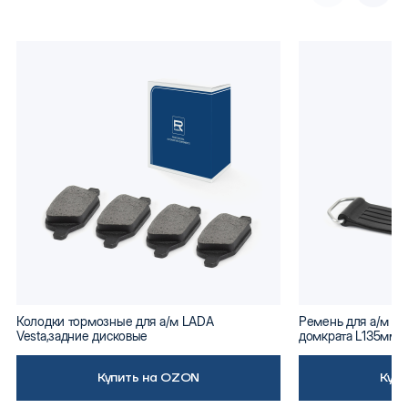
Колодки тормозные для а/м LADA
Ремень для а/м ВА
Vesta,задние дисковые
домкрата L135мм
Купить на OZON
Куп