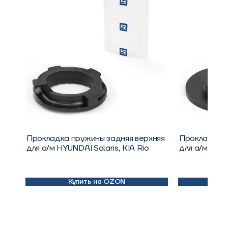
Прокладка пружины задняя верхняя
Прокладка п
для а/м HYUNDAI Solaris, KIA Rio
для а/м KIA 
Купить на OZON
К