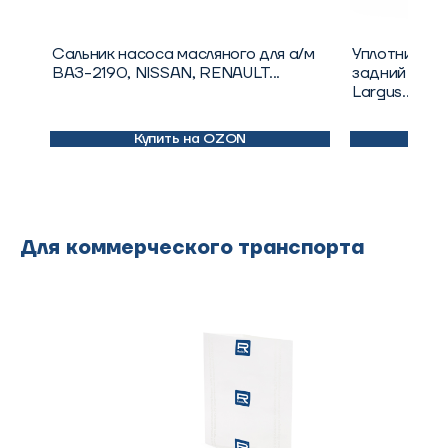
Сальник насоса масляного для а/м
Уплотнитель
ВАЗ-2190, NISSAN, RENAULT...
задний верт
Largus...
Купить на OZON
К
Для коммерческого транспорта