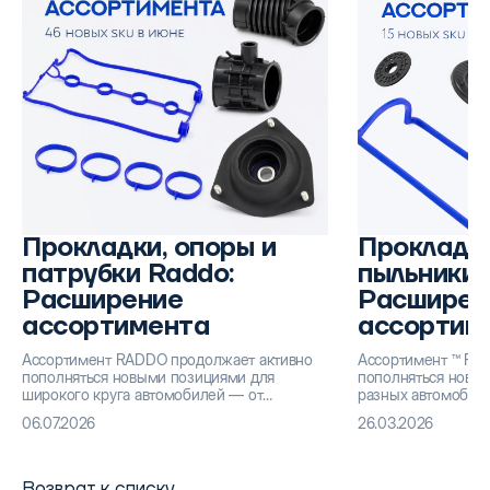
Прокладки, опоры и
Прокладки
патрубки Raddo:
пыльники 
Расширение
Расширен
ассортимента
ассортим
Ассортимент RADDO продолжает активно
Ассортимент ™ RA
пополняться новыми позициями для
пополняться новы
широкого круга автомобилей — от
разных автомобиле
классических ВАЗ до современных
ВАЗ до современн
06.07.2026
26.03.2026
иномарок и коммерческого транспорта. В
коммерческого тра
этом обновлении: прокладки, патрубки,
обновлении: прокла
ремкомплекты, опоры подвески,
чехлы приводов и 
брызговики, чехлы, шланги, тросы и многое
Возврат к списку