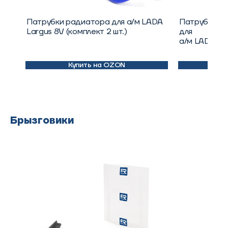
Патрубки радиатора для а/м LADA
Патрубок ба
Largus 8V (комплект 2 шт.)
для
а/м LADA La
Купить на OZON
К
Брызговики