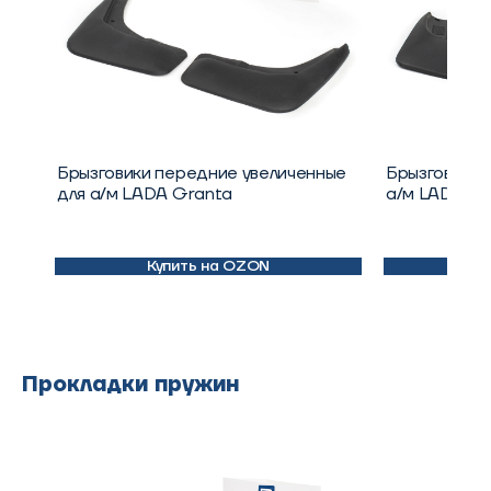
Брызговики передние увеличенные
Брызговики 
для а/м LADA Granta
а/м LADA Gr
Купить на OZON
К
Прокладки пружин