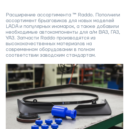
Расширение ассортимента ™ Raddo. Пополнили
ассортимент брызговиков для новых моделей
LADA и популярных иномарок, а также добавили
необходимые автокомпоненты для а/м ВАЗ, ГАЗ,
УАЗ. Запчасти Raddo производятся из
высококачественных материалов на
современном оборудовании в полном
соответствии заводским стандартам.