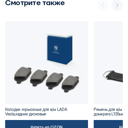
Смотрите также
Колодки тормозные для а/м LADA
Ремень для а/м ВА
Vesta,задние дисковые
домкрата L135мм
Купить на OZON
Куп